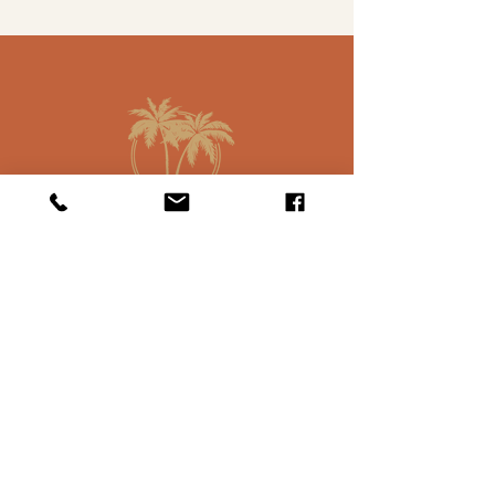
L'HÔTEL
Chambres
Offres
Réserver
EXPÉRIENCES
Kitesurf
Spa
INFOS PRATIQUES
Meilleure saison
Accès & Transferts